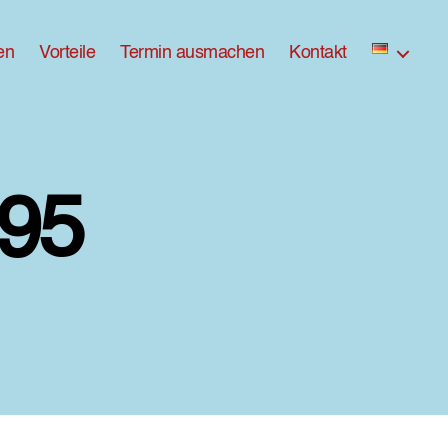
en
Vorteile
Termin ausmachen
Kontakt
95
zu
ross-
DX8A9695