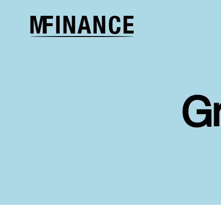
Melcher
Finance
G