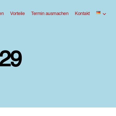
en
Vorteile
Termin ausmachen
Kontakt
29
zu
ross-
DX8A9529