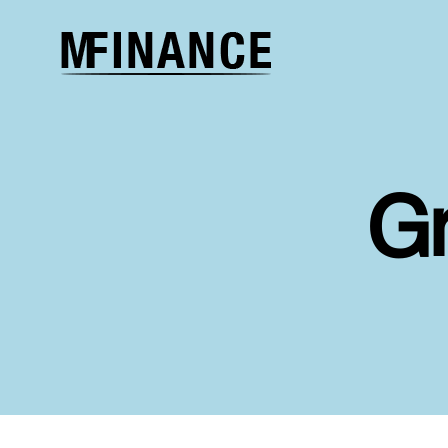
Melcher
Finance
G