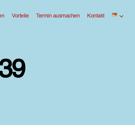
en
Vorteile
Termin ausmachen
Kontakt
39
zu
ross-
DX8A9439