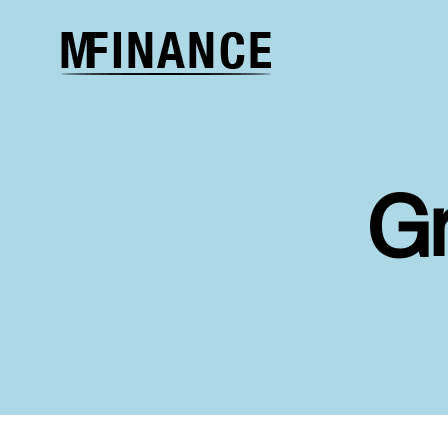
Melcher
Finance
G