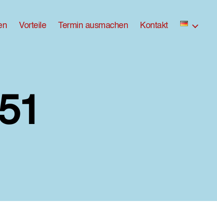
en
Vorteile
Termin ausmachen
Kontakt
51
zu
ross-
DX8A9251