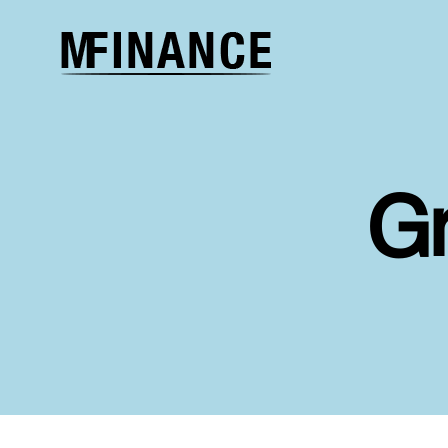
Melcher
Finance
G