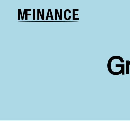
Melcher
Finance
G