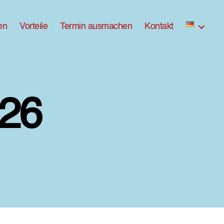
en
Vorteile
Termin ausmachen
Kontakt
26
zu
ross-
DX8A9226