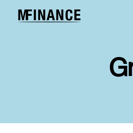
Melcher
Finance
G