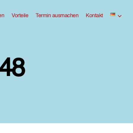
en
Vorteile
Termin ausmachen
Kontakt
48
zu
ross-
DX8A9148