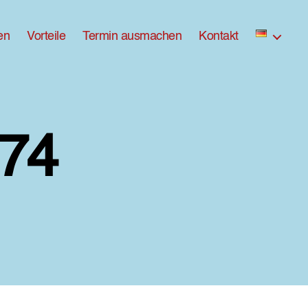
en
Vorteile
Termin ausmachen
Kontakt
74
zu
ross-
DX8A9074