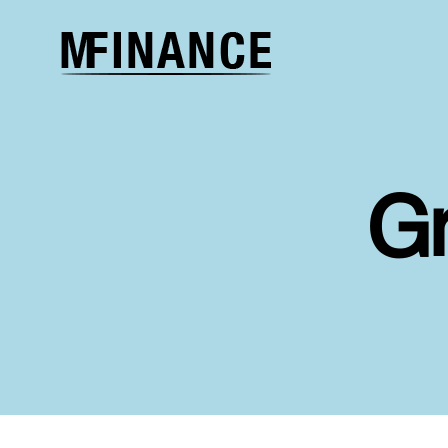
Melcher
Finance
G