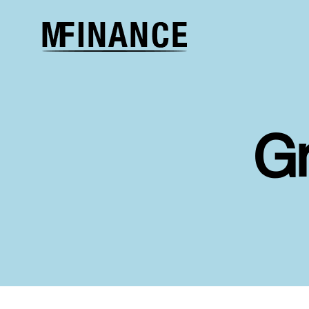
Melcher
Finance
G