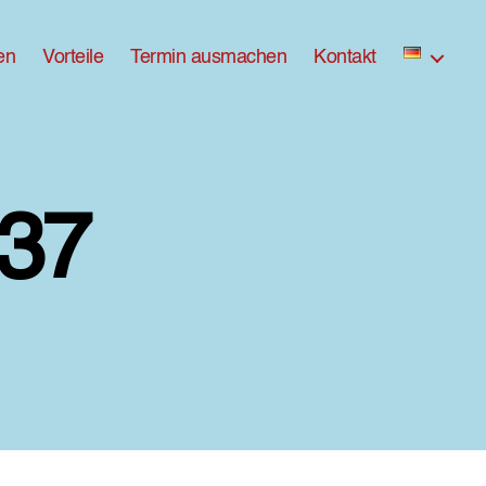
en
Vorteile
Termin ausmachen
Kontakt
37
zu
ross-
DX8A9037