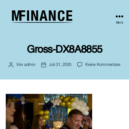
Menü
Melcher
Finance
Gross-DX8A8855
zu
Von
admin
Juli 31, 2025
Keine Kommentare
Beitragsautor
Beitragsdatum
Gros
DX8