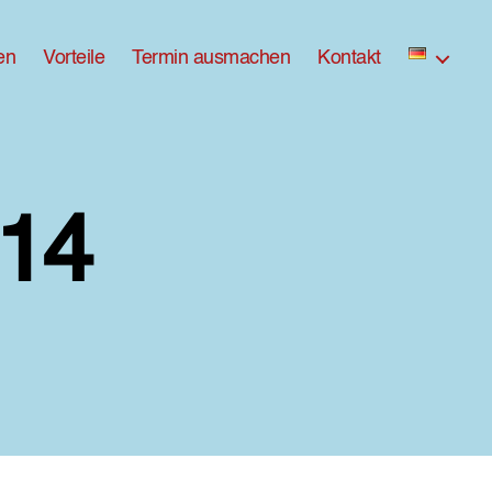
en
Vorteile
Termin ausmachen
Kontakt
14
zu
ross-
DX8A8814