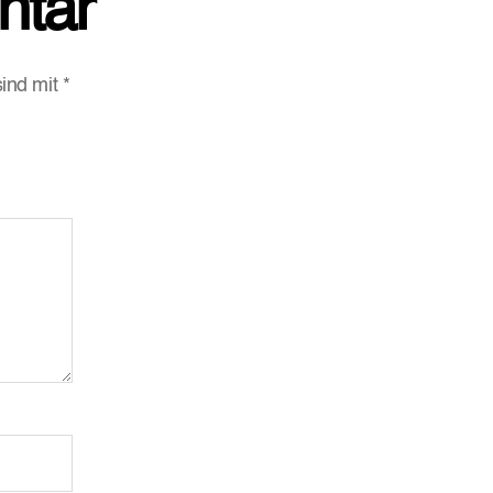
ntar
sind mit
*