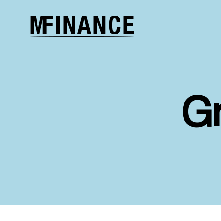
Melcher
Finance
G