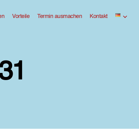
en
Vorteile
Termin ausmachen
Kontakt
31
zu
ross-
DX8A8631