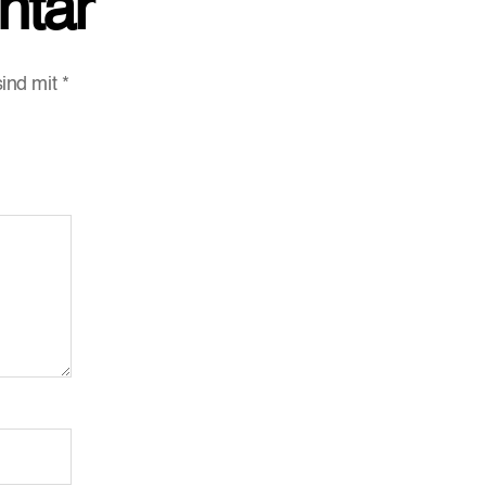
ntar
sind mit
*