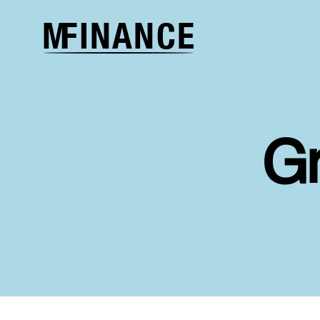
Melcher
Finance
G