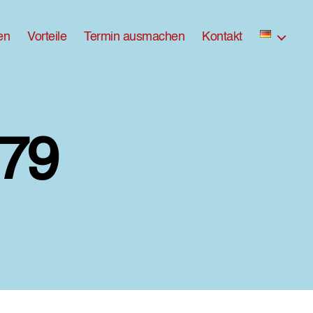
en
Vorteile
Termin ausmachen
Kontakt
79
zu
ross-
DX8A8279