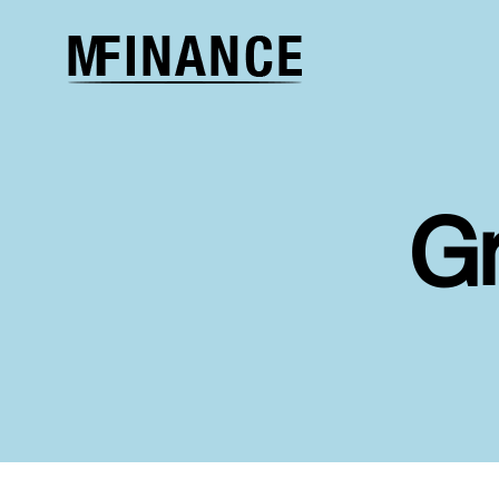
Melcher
Finance
G